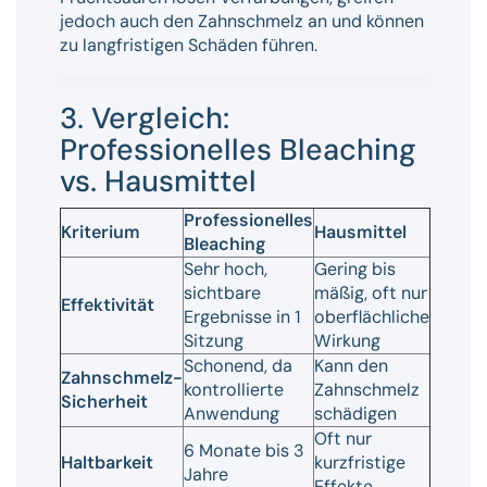
jedoch auch den Zahnschmelz an und können
zu langfristigen Schäden führen.
3. Vergleich:
Professionelles Bleaching
vs. Hausmittel
Professionelles
Kriterium
Hausmittel
Bleaching
Sehr hoch,
Gering bis
sichtbare
mäßig, oft nur
Effektivität
Ergebnisse in 1
oberflächliche
Sitzung
Wirkung
Schonend, da
Kann den
Zahnschmelz-
kontrollierte
Zahnschmelz
Sicherheit
Anwendung
schädigen
Oft nur
6 Monate bis 3
Haltbarkeit
kurzfristige
Jahre
Effekte